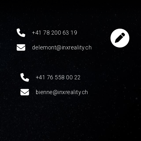
+41 78 200 63 19
delemont@inxreality.ch
+41 76 558 00 22
bienne@inxreality.ch