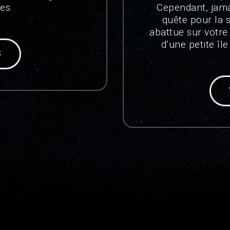
les.
Cependant, jama
quête pour la s
abattue sur votre 
d’une petite îl
S