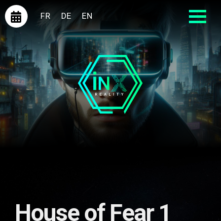
FR
DE
EN
House of Fear 1